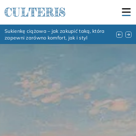
Koncerty muzyczne – jakie są ich zalety?
Sukienkę ciążowa – jak zakupić taką, która
Harmonia dźwięków: jak muzyka wpływa na
zapewni zarówno komfort, jak i styl
naszą codzienność i emocje