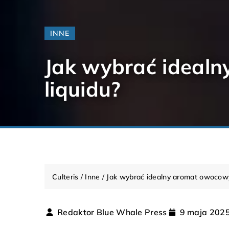
INNE
Jak wybrać ideal
liquidu?
Culteris
/
Inne
/
Jak wybrać idealny aromat owocowy
Redaktor Blue Whale Press
9 maja 202
LITERATURA