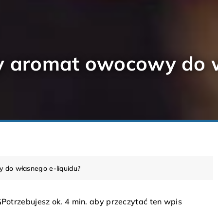
ny aromat owocowy do 
 do własnego e-liquidu?
Potrzebujesz ok. 4 min. aby przeczytać ten wpis
5
DESIGN
INN