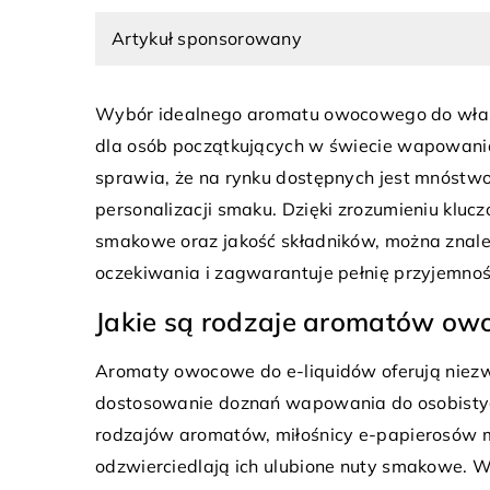
Artykuł sponsorowany
Wybór idealnego aromatu owocowego do włas
dla osób początkujących w świecie wapowania
sprawia, że na rynku dostępnych jest mnóstwo
personalizacji smaku. Dzięki zrozumieniu kluc
ia 2024
14 lipca 2024
smakowe oraz jakość składników, można znaleź
ra jako lustro społeczeństwa: jak
Dlaczego warto zawies
oczekiwania i zagwarantuje pełnię przyjemnoś
odzwierciedlają naszą kulturę
plakaty?
Jakie są rodzaje aromatów ow
ak literatura odzwierciedla i
Odkryj, jak plakaty mog
je różne aspekty naszej kultury.
twoje wnętrza. Dowiedz
Aromaty owocowe do e-liquidów oferują niez
literacka jako pryzmat
dekoracji ściennej w fo
dostosowanie doznań wapowania do osobistych
ych zmian i kulturowych trendów.
o tym, jak wybrać idea
rodzajów aromatów, miłośnicy e-papierosów m
domu.
odzwierciedlają ich ulubione nuty smakowe. 