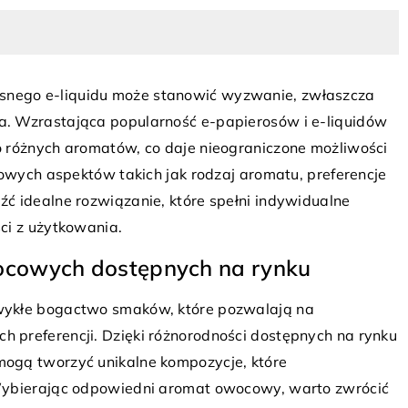
nego e-liquidu może stanowić wyzwanie, zwłaszcza
. Wzrastająca popularność e-papierosów i e-liquidów
 różnych aromatów, co daje nieograniczone możliwości
zowych aspektów takich jak rodzaj aromatu, preferencje
23 marca 2024
ć idealne rozwiązanie, które spełni indywidualne
Sukienkę ciążowa – jak zakupić taką,
ić w domu
ci z użytkowania.
która zapewni zarówno komfort, jak i s
ocowych dostępnych na rynku
Znajdź idealną sukienkę ciążową łącz
ą uatrakcyjnić
komfort i styl. Dowiedz się jakie fasony
 się o zaletach
wykłe bogactwo smaków, które pozwalają na
tkaniny wybrać, aby poczuć się dobrze
rmie plakatów oraz
 preferencji. Dzięki różnorodności dostępnych na rynku
prezentować fantastycznie w ciąży.
lne dla Twojego
ogą tworzyć unikalne kompozycje, które
Wybierając odpowiedni aromat owocowy, warto zwrócić