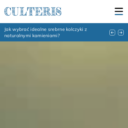
Jak wybrać idealny aromat owocowy do
Jak wybrać idealne srebrne kolczyki z
Jaki zegarek można zakupić dla osoby,
własnego e-liquidu?
naturalnymi kamieniami?
będącej miłośnikiem żeglarstwa?