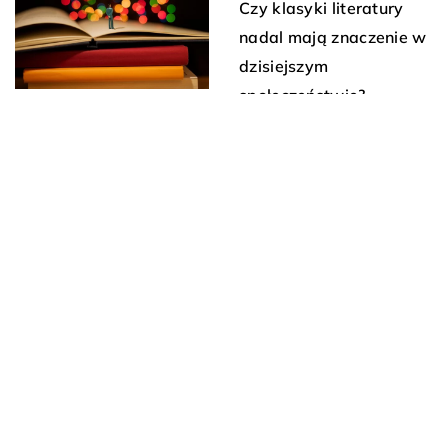
Czy klasyki literatury
nadal mają znaczenie w
dzisiejszym
społeczeństwie?
5 września 2024
Literatura jako lustro
społeczeństwa: jak
książki odzwierciedlają
naszą kulturę
DODAJ KOMENTARZ