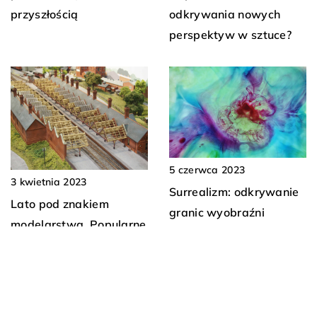
przyszłością
odkrywania nowych
perspektyw w sztuce?
5 czerwca 2023
3 kwietnia 2023
Surrealizm: odkrywanie
Lato pod znakiem
granic wyobraźni
modelarstwa. Popularne
wystawy makiet i
półmakiet już niebawem!