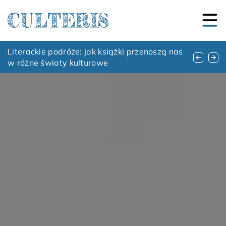
Literackie podróże w czasie i przestrzeni: jak
Literackie podróże: jak książki przenoszą nas
Jak przygotować się emocjonalnie do rozmów
książki przenoszą nas do innych światów
w różne światy kulturowe
o zakończeniu małżeństwa?