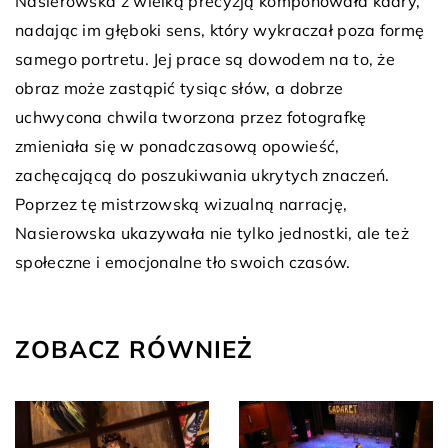
Nasierowska z wielką precyzją komponowała kadry,
nadając im głęboki sens, który wykraczał poza formę
samego portretu. Jej prace są dowodem na to, że
obraz może zastąpić tysiąc słów, a dobrze
uchwycona chwila tworzona przez fotografkę
zmieniała się w ponadczasową opowieść,
zachęcającą do poszukiwania ukrytych znaczeń.
Poprzez tę mistrzowską wizualną narrację,
Nasierowska ukazywała nie tylko jednostki, ale też
społeczne i emocjonalne tło swoich czasów.
ZOBACZ RÓWNIEŻ