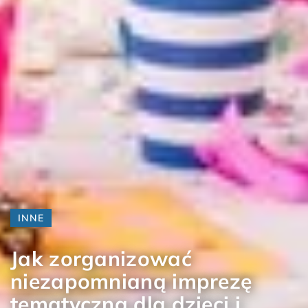
INNE
Jak zorganizować
niezapomnianą imprezę
tematyczną dla dzieci i