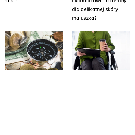
rolki?
i komfortowe materiały
dla delikatnej skóry
maluszka?
16 października 2023
23 kwietnia 2024
Jak technologia ułatwia
Jaki zegarek można
poruszanie się osobom z
zakupić dla osoby,
ograniczeniami wzroku:
będącej miłośnikiem
przegląd dostępnych
żeglarstwa?
rozwiązań